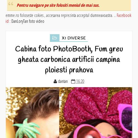
Pentru navigare pe site folositi meniul de mai sus.
emme.ro foloseste cokies , accesarea reprezinta acceptul dumneavoastra. ..
Facebook
id :
DanLoryTan foto video
X1 DIVERSE
Cabina foto PhotoBooth, Fum greu
gheata carbonica artificii campina
ploiesti prahova
dantan
16:20