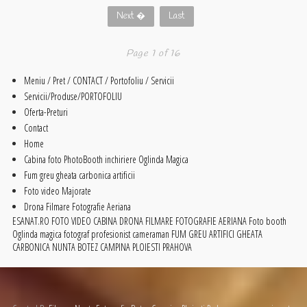
Next �
Last
Page 1 of 16
Meniu / Pret / CONTACT / Portofoliu / Servicii
Servicii/Produse/PORTOFOLIU
Oferta-Preturi
Contact
Home
Cabina foto PhotoBooth inchiriere Oglinda Magica
Fum greu gheata carbonica artificii
Foto video Majorate
Drona Filmare Fotografie Aeriana
ESANAT.RO FOTO VIDEO CABINA DRONA FILMARE FOTOGRAFIE AERIANA Foto booth
Oglinda magica fotograf profesionist cameraman FUM GREU ARTIFICI GHEATA
CARBONICA NUNTA BOTEZ CAMPINA PLOIESTI PRAHOVA