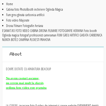
Home
Cabina foto PhotoBooth inchiriere Oglinda Magica
Fum greu gheata carbonica artificii
Foto video Majorate
Drona Filmare Fotografie Aeriana
ESANAT.RO FOTO VIDEO CABINA DRONA FILMARE FOTOGRAFIE AERIANA Foto booth
Oglinda magica fotograf profesionist cameraman FUM GREU ARTIFICI GHEATA CARBONICA
NUNTA BOTEZ CAMPINA PLOIESTI PRAHOVA
About
ECHIPE DOTATE CU APARATURA BEACKUP
Nu avem costuri ascunse,
nu cerem mai mult la sfarsit,
sedinta foto video este gratuita
LA CERERE:
incarcare foto & video de internet si creare website EVENIMENT detalii