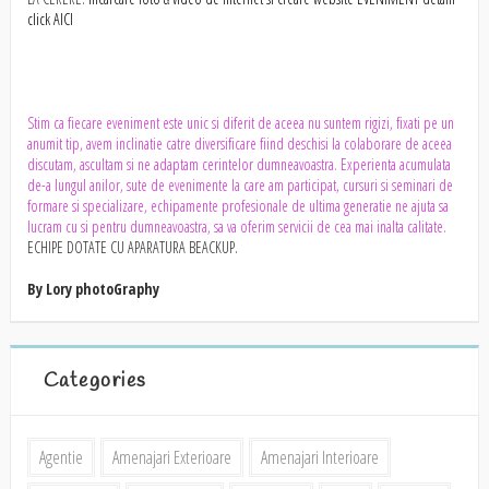
click AICI
Stim ca fiecare eveniment este unic si diferit de aceea
nu suntem rigizi, fixati pe un
anumit tip, avem inclinatie catre diversificare fiind deschisi la colaborare de aceea
discutam, ascultam si ne adaptam cerintelor dumneavoastra. Experienta acumulata
de-a lungul anilor, sute de evenimente la care am participat, cursuri si seminari de
formare si specializare, echipamente profesionale de ultima generatie ne ajuta sa
lucram cu si pentru dumneavoastra, sa va oferim servicii de cea mai inalta calitate.
ECHIPE DOTATE CU APARATURA BEACKUP.
By Lory photoGraphy
Categories
Agentie
Amenajari Exterioare
Amenajari Interioare