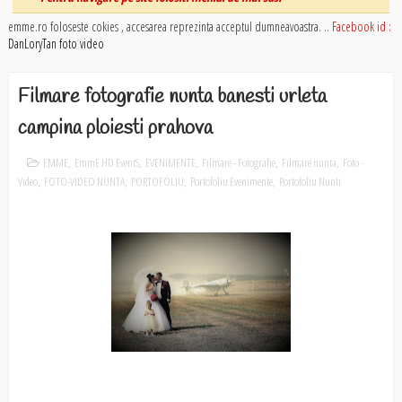
emme.ro foloseste cokies , accesarea reprezinta acceptul dumneavoastra. ..
Facebook id :
DanLoryTan foto video
Filmare fotografie nunta banesti urleta
campina ploiesti prahova
EMME
,
EmmE HD EventS
,
EVENIMENTE
,
Filmare - Fotografie
,
Filmare nunta
,
Foto -
Video
,
FOTO-VIDEO NUNTA
,
PORTOFOLIU
,
Portofoliu Evenimente
,
Portofoliu Nunti