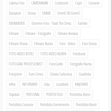
Cabina Foto
CAMERAMAN
Constructii
Copii
Cununie
Dansatori
Drona
EMME
EmmE HD EventS
EVENIMENTE
Extreme Foto - Trash The Dress
Familie
Filmare
Filmare - Fotografie
Filmare Aeriana
Filmare Drona
Filmare Nunta
Foto - Video
Foto Drona
FOTO-VIDEO BOTEZ
FOTO-VIDEO NUNTA
Fotobook
FOTOGRAF PROFESIONIST
FotoGrafie
Fotografie Nunta
Fotojotter
Fum Grreu
Ghiata Carbonica
Gradinita
Ieftin
INFORMATII
Lista
Localitatii
MAJORATE
Ospatari
PERSONAL
PORTOFOLIU
Portofoliu Botez
Portofoliu Cununie
Portofoliu Evenimente
Portofoliu Nunti