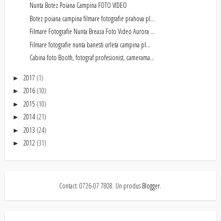
Nunta Botez Poiana Campina FOTO VIDEO
Botez poiana campina filmare fotografie prahova pl...
Filmare Fotografie Nunta Breaza Foto Video Aurora ...
Filmare fotografie nunta banesti urleta campina pl...
Cabina foto Booth, fotograf profesionist, camerama...
2017
(1)
►
2016
(10)
►
2015
(10)
►
2014
(21)
►
2013
(24)
►
2012
(31)
►
Contact: 0726-07 7808. Un produs
Blogger
.